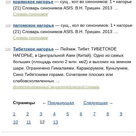
корякское нагорье
— сущ., кол во синонимов: 1 • нагорье
118
(21) Словарь синонимов ASIS. В.Н. Тришин. 2013 …
Словарь синонимов
патомское нагорье
— сущ., кол во синонимов: 1 • нагорье
119
(21) Словарь синонимов ASIS. В.Н. Тришин. 2013 …
Словарь синонимов
Тибетское нагорье
— Пейзаж. Тибет. ТИБЕТСКОЕ
120
НАГОРЬЕ, в Центральной Азии (Китай). Одно из самых
больших (площадь около 2 млн. км2) и высоких на земном
шаре. Ограничено Гималаями, Каракорумом, Куньлунем,
Сино Тибетскими горами. Сочетание плоских или
слабовсхолмленных …
Иллюстрированный энциклопедический словарь
Страницы
←
Предыдущая
Следующая
→
1
2
3
4
5
6
7
8
9
10
11
12
13