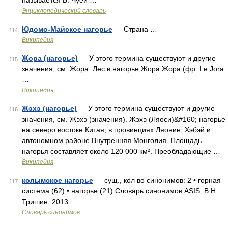
называется Б. Чуей …
Энциклопедический словарь
Юдомо-Майское нагорье
— Страна …
114
Википедия
Жора (нагорье)
— У этого термина существуют и другие
115
значения, см. Жора. Лес в нагорье Жора Жора (фр. Le Jora
…
Википедия
Жэхэ (нагорье)
— У этого термина существуют и другие
116
значения, см. Жэхэ (значения). Жэхэ (Ляоси)&#160; нагорье
на северо востоке Китая, в провинциях Ляонин, Хэбэй и
автономном районе Внутренняя Монголия. Площадь
нагорья составляет около 120 000 км². Преобладающие …
Википедия
колымское нагорье
— сущ., кол во синонимов: 2 • горная
117
система (62) • нагорье (21) Словарь синонимов ASIS. В.Н.
Тришин. 2013 …
Словарь синонимов